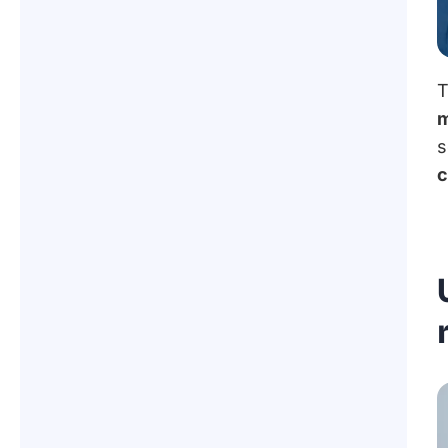
T
m
s
c