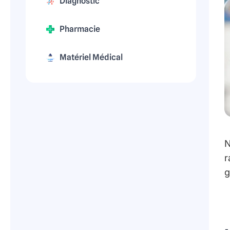
Diagnostic
Pharmacie
Matériel Médical
N
r
g