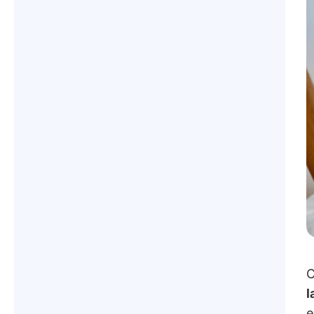
C
l
e